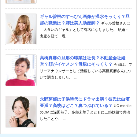
ギャル曽根のすっぴん画像が温水そっくり？旦
那の職業は？姉は美人助産師？
ギャル曽根さんは
「大食いのギャル」として有名になりました。 結婚・
出産を経て、現 ...
高橋真麻の旦那の職業は社長？不動産会社経
営？顔がイケメン？母親にそっくり？
今回は、フ
リーアナウンサーとして活躍している高橋真麻さんにつ
いて調査しました。 ...
永野芽郁は子供時代にドラマ出演？彼氏は白濱
亜嵐？高校はどこ？鼻つぶれている？
UQ mobile
のCMに深田恭子、多部未華子とともに三姉妹役で共演
したことや、 ...