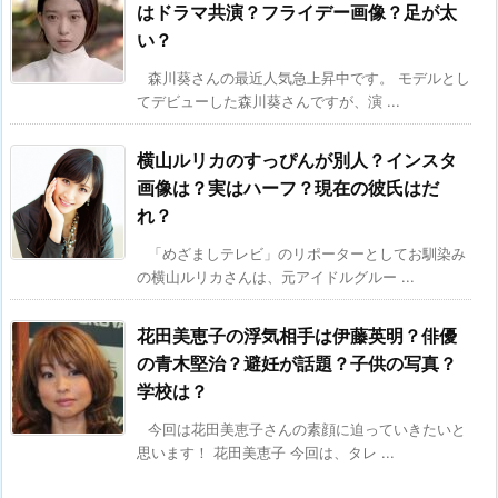
はドラマ共演？フライデー画像？足が太
い？
森川葵さんの最近人気急上昇中です。 モデルとし
てデビューした森川葵さんですが、演 ...
横山ルリカのすっぴんが別人？インスタ
画像は？実はハーフ？現在の彼氏はだ
れ？
「めざましテレビ」のリポーターとしてお馴染み
の横山ルリカさんは、元アイドルグルー ...
花田美恵子の浮気相手は伊藤英明？俳優
の青木堅治？避妊が話題？子供の写真？
学校は？
今回は花田美恵子さんの素顔に迫っていきたいと
思います！ 花田美恵子 今回は、タレ ...