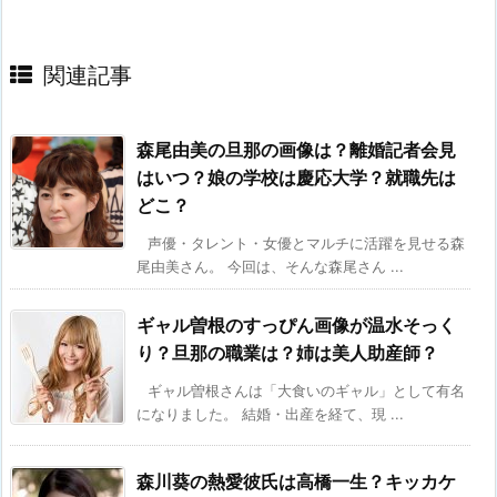
関連記事
森尾由美の旦那の画像は？離婚記者会見
はいつ？娘の学校は慶応大学？就職先は
どこ？
声優・タレント・女優とマルチに活躍を見せる森
尾由美さん。 今回は、そんな森尾さん ...
ギャル曽根のすっぴん画像が温水そっく
り？旦那の職業は？姉は美人助産師？
ギャル曽根さんは「大食いのギャル」として有名
になりました。 結婚・出産を経て、現 ...
森川葵の熱愛彼氏は高橋一生？キッカケ