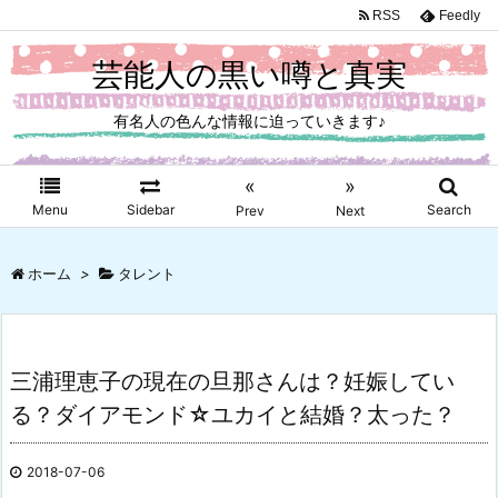
RSS
Feedly
芸能人の黒い噂と真実
有名人の色んな情報に迫っていきます♪
«
»
Menu
Sidebar
Search
Prev
Next
ホーム
>
タレント
三浦理恵子の現在の旦那さんは？妊娠してい
る？ダイアモンド☆ユカイと結婚？太った？
2018-07-06