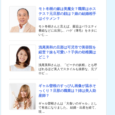
モト冬樹の嫁は美魔女？職業はホス
テス？元旦那の顔は？娘の結婚相手
はイケメン？
モト冬樹さんと言えば、最近はバラエティ
番組などに出演し、ハゲ（薄毛）をネタに
いじ ...
浅尾美和の旦那は可児市で美容院を
経営？妹も可愛い？子供の幼稚園は
どこ？
浅尾美和さんは、「ビーチの妖精」とも呼
ばれるほど美人でスタイルも抜群な、元プ
ロビ ...
ギャル曽根のすっぴん画像が温水そ
っくり？旦那の職業は？姉は美人助
産師？
ギャル曽根さんは「大食いのギャル」とし
て有名になりました。 結婚・出産を経て、
現 ...