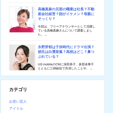
高橋真麻の旦那の職業は社長？不動
産会社経営？顔がイケメン？母親に
そっくり？
今回は、フリーアナウンサーとして活躍し
ている高橋真麻さんについて調査しまし
た。 ...
永野芽郁は子供時代にドラマ出演？
彼氏は白濱亜嵐？高校はどこ？鼻つ
ぶれている？
UQ mobileのCMに深田恭子、多部未華子
とともに三姉妹役で共演したことや、 ...
カテゴリ
お笑い芸人
アイドル