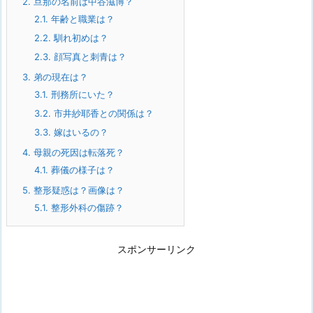
2.
旦那の名前は中谷滋博？
2.1.
年齢と職業は？
2.2.
馴れ初めは？
2.3.
顔写真と刺青は？
3.
弟の現在は？
3.1.
刑務所にいた？
3.2.
市井紗耶香との関係は？
3.3.
嫁はいるの？
4.
母親の死因は転落死？
4.1.
葬儀の様子は？
5.
整形疑惑は？画像は？
5.1.
整形外科の傷跡？
スポンサーリンク