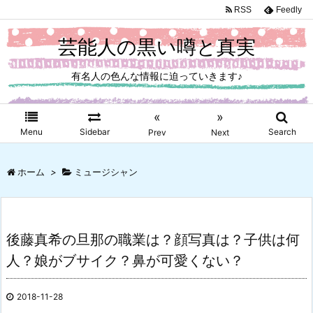
RSS
Feedly
芸能人の黒い噂と真実
有名人の色んな情報に迫っていきます♪
«
»
Menu
Sidebar
Search
Prev
Next
ホーム
>
ミュージシャン
後藤真希の旦那の職業は？顔写真は？子供は何
人？娘がブサイク？鼻が可愛くない？
2018-11-28