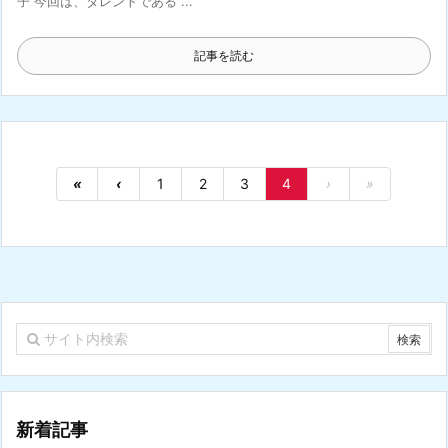
子 今回は、タレントである ...
記事を読む
«
‹
1
2
3
4
›
»
新着記事