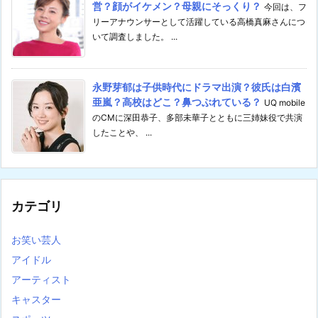
営？顔がイケメン？母親にそっくり？
今回は、フ
リーアナウンサーとして活躍している高橋真麻さんにつ
いて調査しました。 ...
永野芽郁は子供時代にドラマ出演？彼氏は白濱
亜嵐？高校はどこ？鼻つぶれている？
UQ mobile
のCMに深田恭子、多部未華子とともに三姉妹役で共演
したことや、 ...
カテゴリ
お笑い芸人
アイドル
アーティスト
キャスター