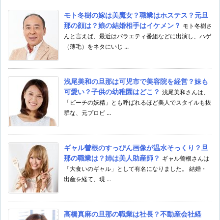
モト冬樹の嫁は美魔女？職業はホステス？元旦
那の顔は？娘の結婚相手はイケメン？
モト冬樹さ
んと言えば、最近はバラエティ番組などに出演し、ハゲ
（薄毛）をネタにいじ ...
浅尾美和の旦那は可児市で美容院を経営？妹も
可愛い？子供の幼稚園はどこ？
浅尾美和さんは、
「ビーチの妖精」とも呼ばれるほど美人でスタイルも抜
群な、元プロビ ...
ギャル曽根のすっぴん画像が温水そっくり？旦
那の職業は？姉は美人助産師？
ギャル曽根さんは
「大食いのギャル」として有名になりました。 結婚・
出産を経て、現 ...
高橋真麻の旦那の職業は社長？不動産会社経