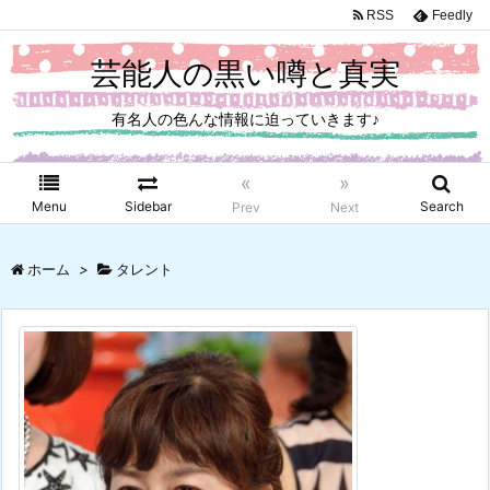
RSS
Feedly
芸能人の黒い噂と真実
有名人の色んな情報に迫っていきます♪
«
»
Menu
Sidebar
Search
Prev
Next
ホーム
>
タレント